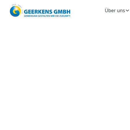
Über uns
Wä
All