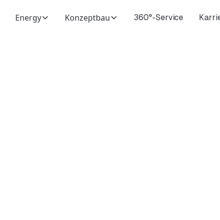
Energy
Konzeptbau
360°-Service
Karri
Lohnt sich eine
rmepumpe wirkli
e Vorteile im Überb