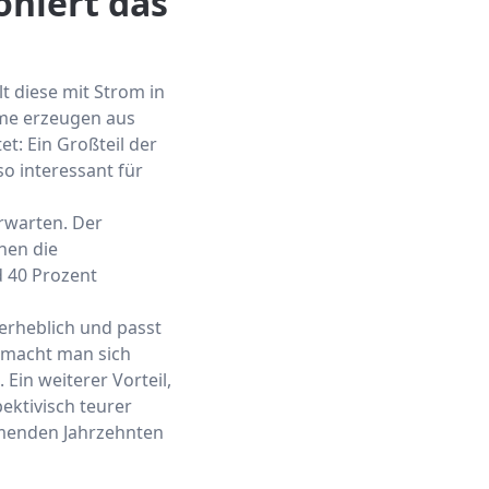
niert das
 diese mit Strom in
teme erzeugen aus
t: Ein Großteil der
 interessant für
erwarten. Der
nen die
d 40 Prozent
rheblich und passt
g macht man sich
in weiterer Vorteil,
ektivisch teurer
mmenden Jahrzehnten