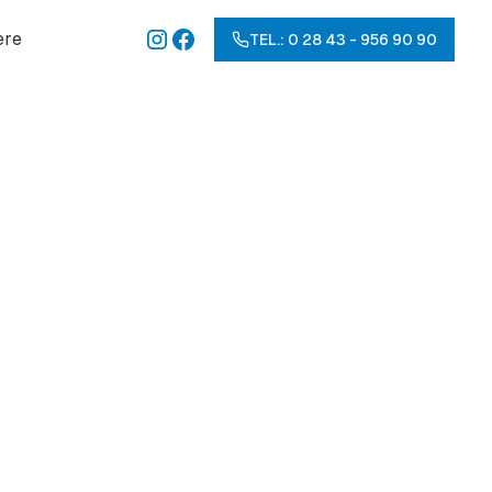
ere
TEL.: 0 28 43 - 956 90 90
ch?
lick