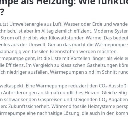
e als Heizung: Wie funktio
?
zt Umweltenergie aus Luft, Wasser oder Erde und wandelt
hnisch, ist aber im Alltag ziemlich effizient. Moderne Sys
 Strom oft drei bis vier Kilowattstunden Wärme. Das bedeute
nlos aus der Umwelt. Genau das macht die Wärmepumpe so
g unabhängig von fossilen Brennstoffen werden möchten.
epumpe geht, ist die Liste mit Vorteilen länger als viele 
die Effizienz. Im Vergleich zu klassischen Gasheizungen kön
ich niedriger ausfallen. Wärmepumpen sind im Schnitt run
ltaspekt. Eine Wärmepumpe reduziert den CO₂-Ausstoß e
n Anforderungen an klimafreundliches Heizen. Gleichzeiti
n schwankenden Gaspreisen und steigenden CO₂-Abgaben. E
zen: Zukunftssicherheit. Während fossile Heizsysteme persp
Wärmepumpe eine nachhaltige Lösung, die auch in den ko