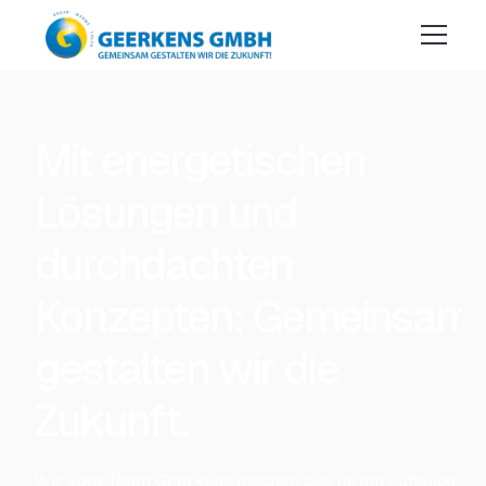
Mit energetischen
Lösungen und
durchdachten
Konzepten: Gemeinsam
gestalten wir die
Zukunft.
Wir vom Team Geerkens machen aus Ihrem Zuhause